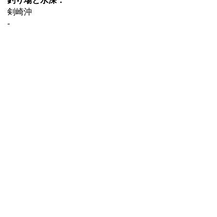
釣り場と水深：
剣崎沖
-