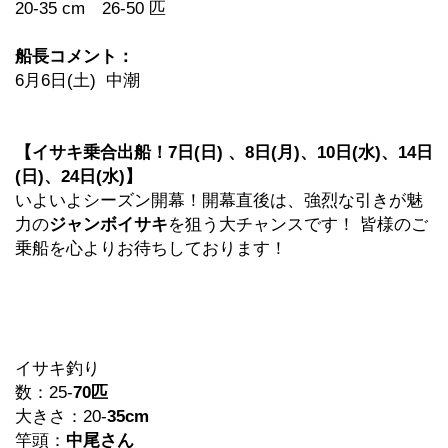
20-35 cm 26-50 匹
船長コメント：
6月6日(土) 中潮
【イサキ乗合出船！7日(日) 、8日(月)、10日(水)、14日
(日)、24日(水)】
いよいよシーズン開幕！開幕直後は、強烈な引きが魅
力の
ジャンボイサキ
を狙う大チャンスです！ 皆様のご
乗船を心よりお待ちしております！
イサキ釣り
数：25-
70匹
大きさ：20-
35cm
竿頭：
中尾さん