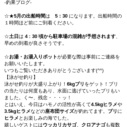
-釣果ブログ-
☆★
5月の出船時間
は
5：30
になります。出船時間の
１時間ほど前にご到着ください。
☆
土日
は
4 : 30 頃から駐車場の混雑が予想されます
、
早めの到着が良さそうです。
☆
お湯・お湯入りポット
が必要な際は事前にご連絡を
お願いいたします。
いつもご覧いただきありがとうございます(^^)
【泳がせ釣り】
泳がせ釣りが大盛り上がり！
6kgブリ
をゲット！ブリ
の当たりは何度もあり、水面に逃げていったブリもい
ました。く〜、残念・・・ッ！
とはいえ、今日はハモノの活性が高くて
4.5kgヒラメ
や
3.5kgヒラメ
などの
座布団サイズ
が釣れてます。
ブリ
に
ヒラメ
とお楽しみの海でした。
嬉しいゲストには
ウッカリカサゴ
、
クロアナゴ
も複数