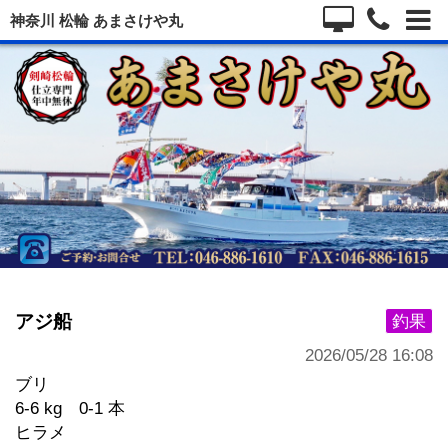
神奈川 松輪 あまさけや丸
アジ船
釣果
2026/05/28 16:08
ブリ
6-6 kg 0-1 本
ヒラメ