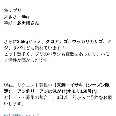
魚：
ブリ
大きさ：
6kg
竿頭：
多田隈さん
さらに
3.5kgヒラメ、クロアナゴ、ウッカリカサゴ、ア
ジ、サバ
なども釣れています！
ヒット数多く、ブリのバラシも複数回あったり、ハモ
ノ活性が高かったです！
現在、リクエスト募集中【
真鯛・イサキ（シーズン限
定）・アジ釣り・アジの泳がせ(オモリ150号)
な
ど】・・・募集の都合上、3日以上前からご予約をお願
いします。