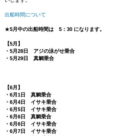
いします。
出船時間について
★
5
月中の出船時間は
5
：
30
になります。
【
5
月】
・
5
月
28
日 アジの泳がせ乗合
・
5
月
29
日 真鯛乗合
【
6
月】
・
6
月
1
日 真鯛乗合
・
6
月
4
日 イサキ乗合
・
6
月
5
日 イサキ乗合
・
6
月
6
日 真鯛乗合
・
6
月
6
日 イサキ乗合
・
6
月
7
日 イサキ乗合