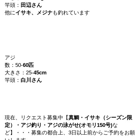
竿頭：
田辺さん
他に
イサキ、メジナ
も釣れています
アジ
数：50-
60
匹
大きさ：25-
45cm
竿頭：
白川さん
現在、リクエスト募集中【
真鯛・イサキ（シーズン限
定）・アジ釣り・アジの泳がせ(オモリ
150
号)
な
ど】・・・募集の都合上、3日以上前からご予約をお願