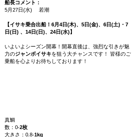
船長コメント：
5月27日(水) 若潮
【イサキ乗合出船！
6
月
4
日(木)、
5
日(金)、
6
日(土)・
7
日(日)
、
14
日(日)、
24
日(水)】
いよいよシーズン開幕！開幕直後は、強烈な引きが魅
力の
ジャンボイサキ
を狙う大チャンスです！ 皆様のご
乗船を心よりお待ちしております！
真鯛
数：0-
2
枚
大きさ：0.8-
1kg