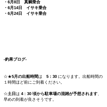
・
6
月
8
日 真鯛乗合
・
6
月
14
日 イサキ乗合
・
6
月
24
日 イサキ乗合
-
釣果ブログ
-
☆★
5
月の出船時間
は
5
：
30
になります。出船時間の
１時間ほど前にご到着ください。
☆
土日
は
4 : 30
頃から駐車場の混雑が予想されます
、
早めの到着が良さそうです。