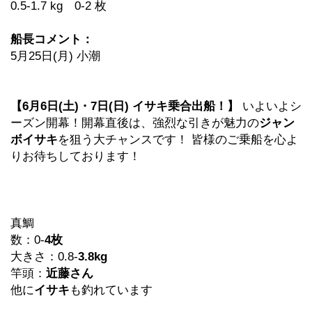
0.5-1.7 kg 0-2 枚
船長コメント：
5月25日(月) 小潮
【6月6日(土)・7日(日) イサキ乗合出船！】
いよいよシ
ーズン開幕！開幕直後は、強烈な引きが魅力の
ジャン
ボイサキ
を狙う大チャンスです！ 皆様のご乗船を心よ
りお待ちしております！
真鯛
数：0-
4枚
大きさ：0.8-
3.8kg
竿頭：
近藤さん
他に
イサキ
も釣れています